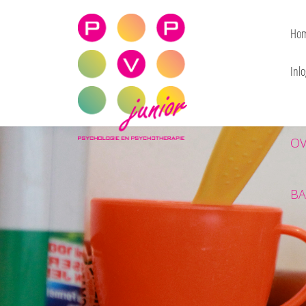
praktijk voor psy
Ho
Inlo
OV
BA