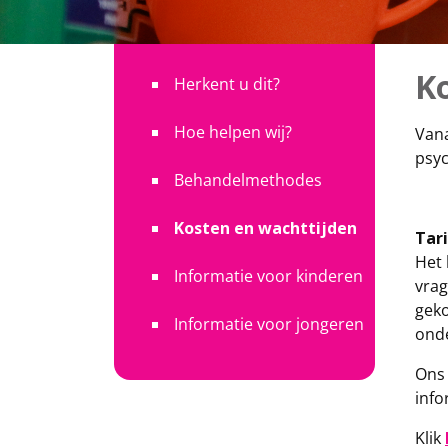
K
Herkent u dit?
Hoe helpen wij?
Vana
psyc
Behandelmethodes
Kosten en wachttijden
Tar
Het 
Informatie voor kinderen
vrag
geko
Informatie voor jongeren
onde
Ons 
info
Klik