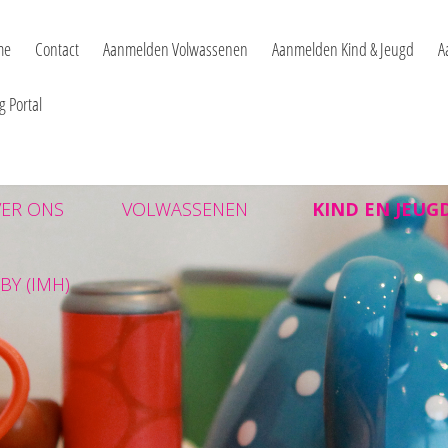
chologie deurne - pvpdeu
me
Contact
Aanmelden Volwassenen
Aanmelden Kind & Jeugd
A
g Portal
ER ONS
VOLWASSENEN
KIND EN JEUG
BY (IMH)