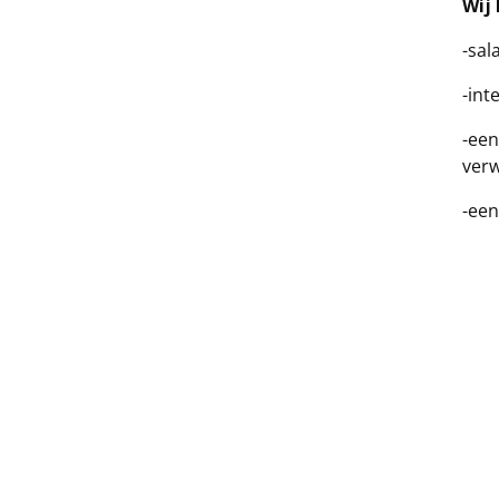
Wij 
-sal
-int
-een
verw
-een
clië
Soll
Mano
m.de
Voor