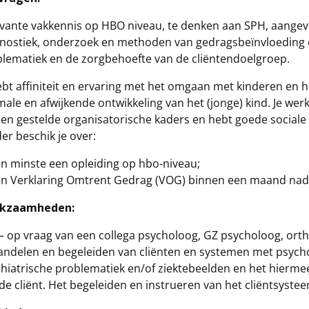
vante vakkennis op HBO niveau, te denken aan SPH, aangev
nostiek, onderzoek en methoden van gedragsbeïnvloeding e
lematiek en de zorgbehoefte van de cliëntendoelgroep.
ebt affiniteit en ervaring met het omgaan met kinderen en 
ale en afwijkende ontwikkeling van het (jonge) kind. Je wer
en gestelde organisatorische kaders en hebt goede social
er beschik je over:
n minste een opleiding op hbo-niveau;
n Verklaring Omtrent Gedrag (VOG) binnen een maand nada
kzaamheden:
– op vraag van een collega psycholoog, GZ psycholoog, or
ndelen en begeleiden van cliënten en systemen met psycho
hiatrische problematiek en/of ziektebeelden en het hiermee
de cliënt. Het begeleiden en instrueren van het cliëntsyst