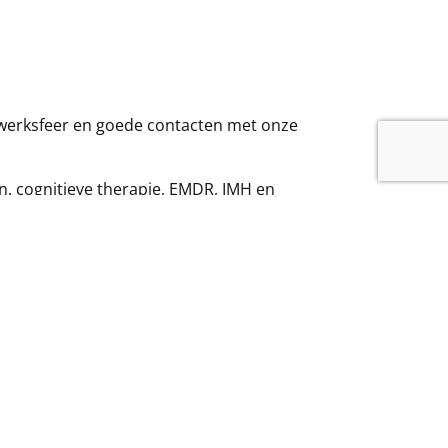
 werksfeer en goede contacten met onze
. cognitieve therapie, EMDR, IMH en
ar onze website
www.pvpdeurne.nl