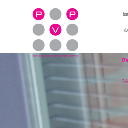
praktijk voor psy
Ho
Inlo
O
BA