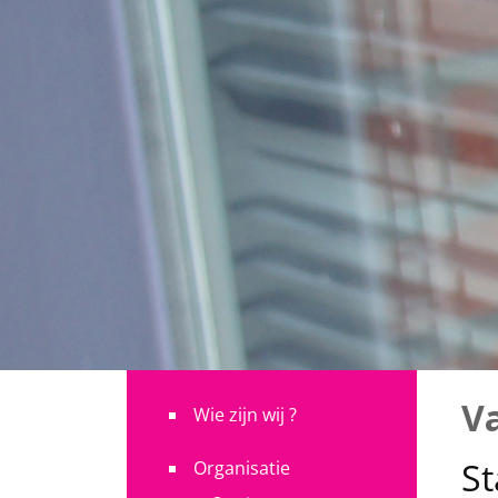
V
Wie zijn wij ?
St
Organisatie