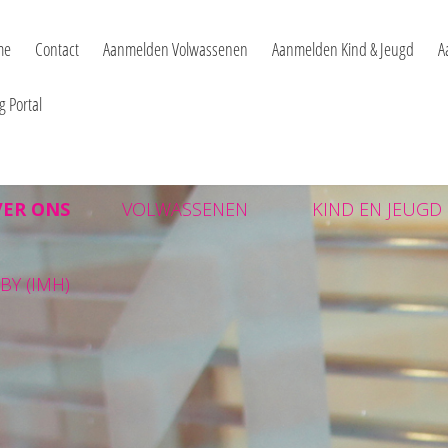
chologie deurne - pvpdeu
me
Contact
Aanmelden Volwassenen
Aanmelden Kind & Jeugd
A
g Portal
VER ONS
VOLWASSENEN
KIND EN JEUGD
BY (IMH)