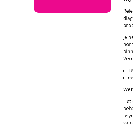
Rele
diag
prob
Je h
norm
binn
Verd
Te
ee
Wer
Het 
beha
psyc
van 