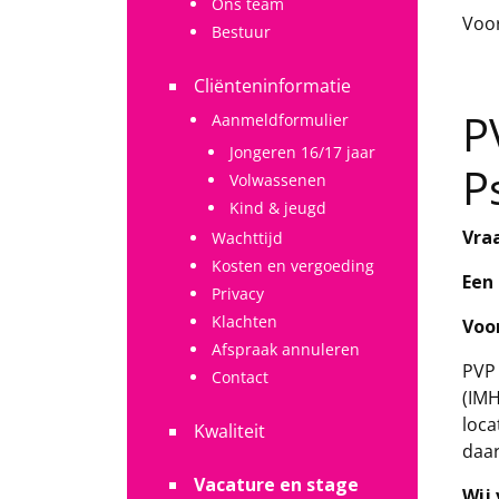
Ons team
Voor
Bestuur
Cliënteninformatie
P
Aanmeldformulier
Jongeren 16/17 jaar
P
Volwassenen
Kind & jeugd
Vra
Wachttijd
Kosten en vergoeding
Een
Privacy
Klachten
Voor
Afspraak annuleren
PVP 
Contact
(IMH
loca
Kwaliteit
daar
Vacature en stage
Wij