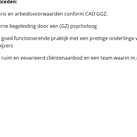
bieden:
aris en arbeidsvoorwaarden conform CAO GGZ.
erne begeleiding door een (GZ) psycholoog
 goed functionerende praktijk met een prettige onderlinge
ijzers
 ruim en gevarieerd cliëntenaanbod en een team waarin m.n
ntgericht therapie vertegenwoordigd zijn
icitaties kun je tot 30 augustus 2026 richten aan:
n de Leijer
.leijer@pvpdeurne.nl
 uitvoeriger info over onze praktijk verwijzen wij graag na