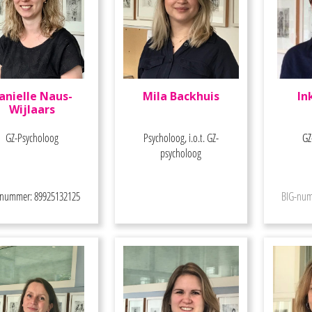
anielle Naus-
Mila Backhuis
In
Wijlaars
GZ-Psycholoog
Psycholoog, i.o.t. GZ-
GZ
psycholoog
-nummer: 89925132125
BIG-num