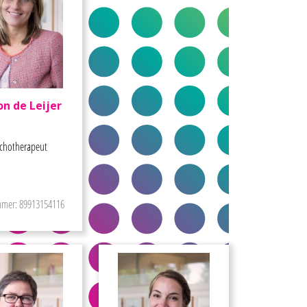
n de Leijer
chotherapeut
mer: 89913154116