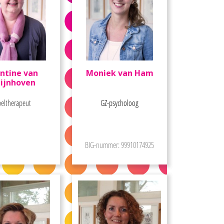
antine van
Moniek van Ham
ijnhoven
peltherapeut
GZ-psycholoog
BIG-nummer: 99910174925