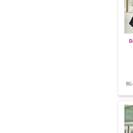
D
BIG