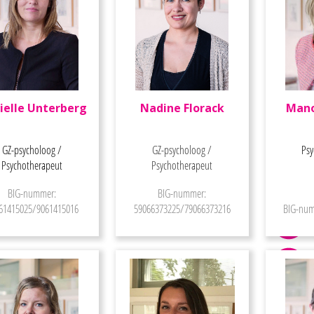
ielle Unterberg
Nadine Florack
Mano
GZ-psycholoog /
GZ-psycholoog /
Psy
Psychotherapeut
Psychotherapeut
BIG-nummer:
BIG-nummer:
61415025/9061415016
59066373225/79066373216
BIG-num