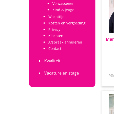
Volwassenen
Kind & jeugd
Wachttijd
Kosten en vergoeding
Privacy
Klachten
Mar
Afspraak annuleren
Contact
Kwaliteit
Vacature en stage
990