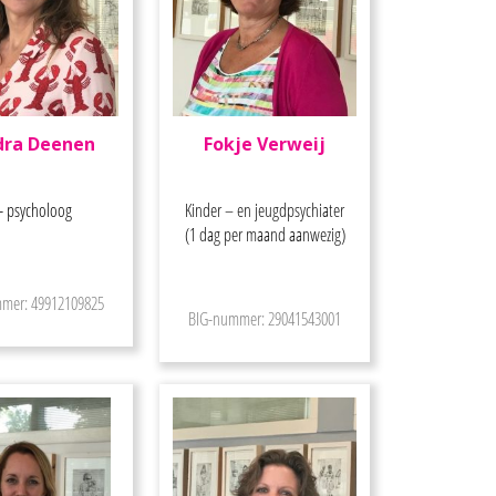
dra Deenen
Fokje Verweij
- psycholoog
Kinder – en jeugdpsychiater
(1 dag per maand aanwezig)
mer: 49912109825
BIG-nummer: 29041543001