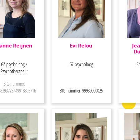
anne Reijnen
Evi Relou
Je
Du
GZ-psycholoog /
GZ-psycholoog
S
Psychotherapeut
BIG-nummer:
18393725/49918393716
BIG-nummer: 99930000025