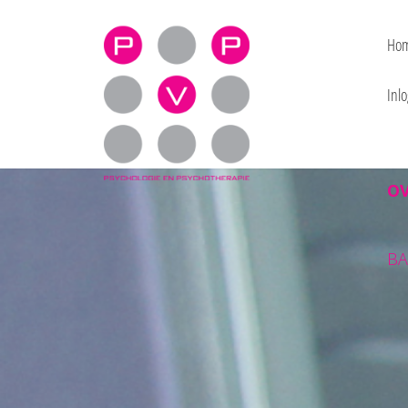
praktijk voor psy
Ho
Inlo
O
BA