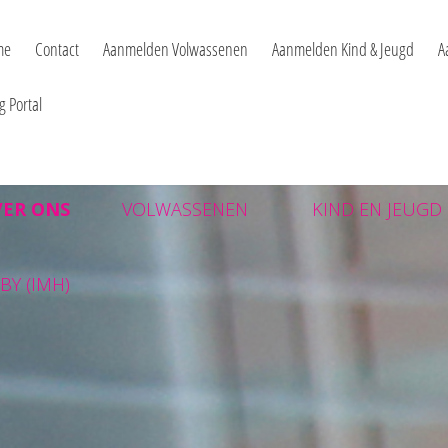
chologie deurne - pvpdeu
me
Contact
Aanmelden Volwassenen
Aanmelden Kind & Jeugd
A
g Portal
VER ONS
VOLWASSENEN
KIND EN JEUGD
BY (IMH)