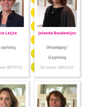
kie Leijte
Jolanda Boudewijns
- psycholoog
Orthopedagoog /
GZ-psycholoog
mer: 99917977325
BIG-nummer: 59065376125