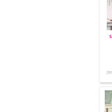
S
299